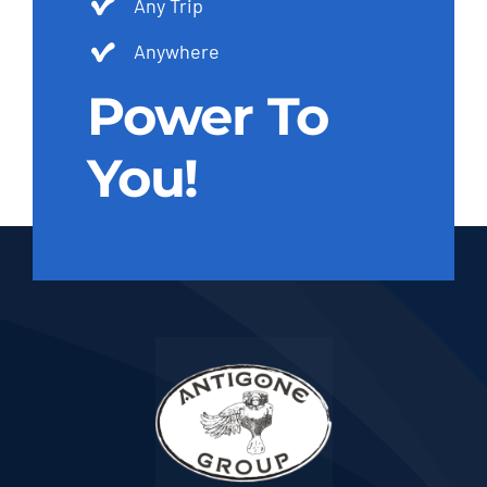
Any Trip
Anywhere
Power To
You!