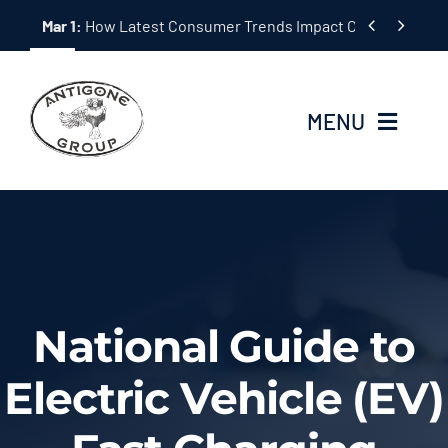
Skip


Mar 1:
How Latest Consumer Trends Impact Car Buying & S
to
content
MENU
Home
Antigone Rentals
Antigone Finanical Enterprise
National Guide to
AB Investments
Electric Vehicle (EV)
Car Sales